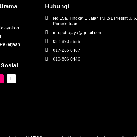
Utama
Hubungi
No 15a, Tingkat 1 Jalan P9 B/1 Presint 9, 
Persekutuan.
elayakan
mrcputrajaya@gmail.com
n
03-8893 5555
Pekerjaan
017-265 8487
010-806 0446
 Sosial
T
n
i
s
k
t
t
a
o
g
k
r
a
m