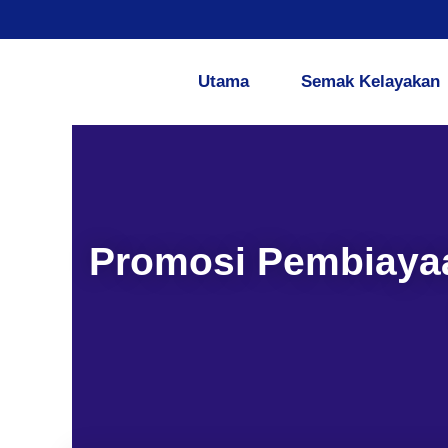
Skip
to
content
Utama
Semak Kelayakan
Promosi Pembiayaa