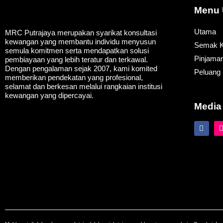
Menu 
Utama
MRC Putrajaya merupakan syarikat konsultasi
kewangan yang membantu individu menyusun
Semak K
semula komitmen serta mendapatkan solusi
Pinjama
pembiayaan yang lebih teratur dan terkawal.
Dengan pengalaman sejak 2007, kami komited
Peluang 
memberikan pendekatan yang profesional,
selamat dan berkesan melalui rangkaian institusi
kewangan yang dipercayai.
Media
F
I
a
c
e
b
o
o
k