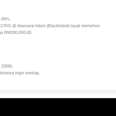
4.99%.
CRIS @ disenarai hitam (Blacklisted) layak memohon.
ga RM200,000.00.
 2008).
iranya ingin overlap.