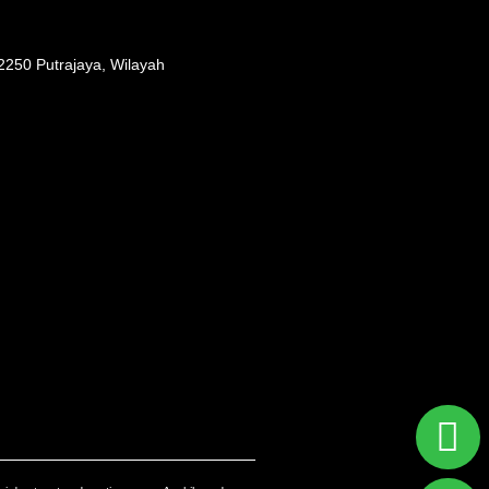
62250 Putrajaya, Wilayah
W