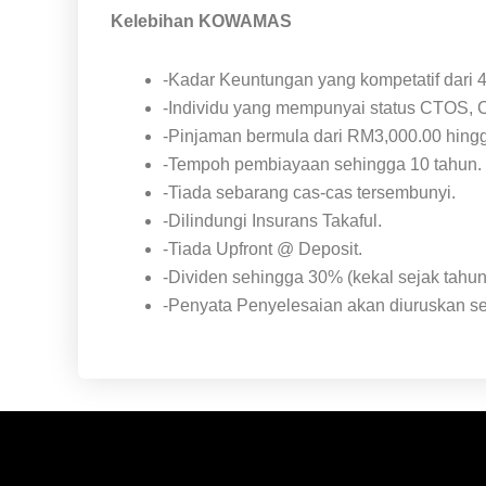
Kelebihan KOWAMAS
-Kadar Keuntungan yang kompetatif dari 
-Individu yang mempunyai status CTOS, C
-Pinjaman bermula dari RM3,000.00 hing
-Tempoh pembiayaan sehingga 10 tahun.
-Tiada sebarang cas-cas tersembunyi.
-Dilindungi Insurans Takaful.
-Tiada Upfront @ Deposit.
-Dividen sehingga 30% (kekal sejak tahun
-Penyata Penyelesaian akan diuruskan sek