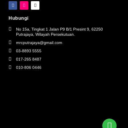
F
I
T
a
n
i
c
s
k
e
t
t
Hubungi
b
a
o
o
g
k
o
r
No 15a, Tingkat 1 Jalan P9 B/1 Presint 9, 62250
k
a
Putrajaya, Wilayah Persekutuan.
m
mrcputrajaya@gmail.com
03-8893 5555
017-265 8487
010-806 0446
Wha